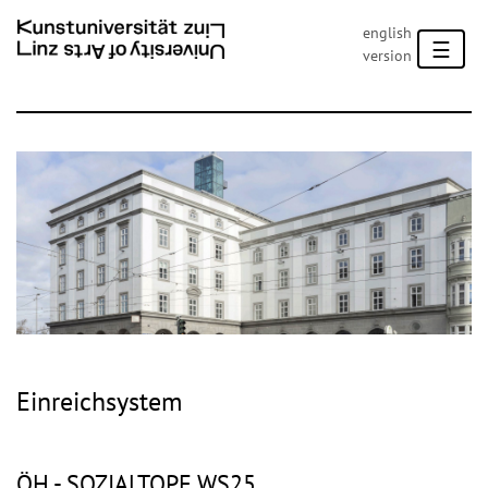
english
☰
version
Einreichsystem
ÖH - SOZIALTOPF WS25