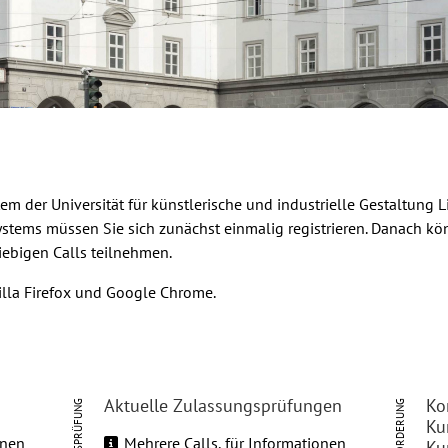
tem der
Universität für künstlerische und industrielle Gestaltung L
ystems müssen Sie sich zunächst einmalig
registrieren
. Danach kön
ebigen Calls teilnehmen.
lla Firefox und Google Chrome.
Aktuelle Zulassungsprüfungen
Ko
FÖRDERUNG
Ku
onen
Mehrere Calls, für Informationen
Ku