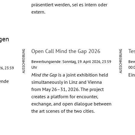
präsentiert werden, sei es intern oder
extern.
gen
Open Call Mind the Gap 2026
Te
AUSSCHREIBUNG
AUSSCHREIBUNG
Bewerbungsende: Sonntag, 19. April 2026, 23:59
Bew
Uhr
00:
26, 23:59
Mind the Gap
is a joint exhibition held
Ein
gende
simultaneously in Linz and Vienna
from May 26–31, 2026. The project
creates a platform for encounter,
exchange, and open dialogue between
the art scenes of the two cities.