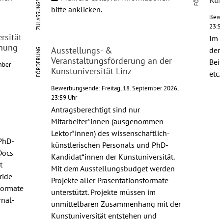
ZULASSUNGSPRÜFUNG
bitte anklicken.
Bew
23:
rsität
Im
chung
Ausstellungs- &
der
FÖRDERUNG
Veranstaltungsförderung an der
Bei
mber
Kunstuniversität Linz
etc
Bewerbungsende: Freitag, 18. September 2026,
23:59 Uhr
Antragsberechtigt sind nur
Mitarbeiter*innen (ausgenommen
Lektor*innen) des wissenschaftlich-
PhD-
künstlerischen Personals und PhD-
Docs
Kandidat*innen der Kunstuniversität.
t
Mit dem Ausstellungsbudget werden
ride
Projekte aller Präsentationsformate
formate
unterstützt. Projekte müssen im
rnal-
unmittelbaren Zusammenhang mit der
Kunstuniversität entstehen und