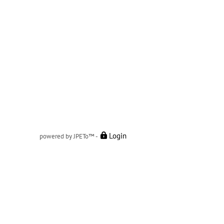
Login
powered by
JPETo™
-